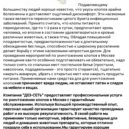
Подавляющему
большинству людей хорошо известно, что укусы клопов крайне
болезненны и доставляют ощутимый дискомфорт. Эти насекомые
также являются переносчиками целого букета инфекционных
заболеваний. Принято считать, что клопы питаются
периодически, где-то 1-2 раза в сутки, предпочитают кровь
человека, но вполне в состоянии удовлетвориться и кровью
различных животных, а также птиц. Обладая повышенной
плодовитостью, предрасположенностью к длительному
обхождению без пищи, способностью к широкому расселению
делает борьбу с этими насекомыми непростым делом. Для
проведения мероприятий по уничтожению клопов в Москве
помещение как-то особенно подготавливать не обязательно, надо
только снять со спальных мест постельное белье (простыни,
наволочки, пододеяльники - это просто стирается), тщательно
накрыть аквариум, убрать с открытых мест или накрыть продукты
питания. Применяемые нами средства для для уничтожения
клопов
не причиняют вреда людям, не оставляют пятен и следов
на мебели и вещах.
Компания "
ДЕЗ-СЕТЬ
" предоставляет профессиональные услуги
по уничтожению клопов в Москве с гарантийным
обслуживанием. Используя большой производственный опыт,
персонал нашей организации гарантирует качество проводимых
работ и их высокую результативность. В своей работе мы
применяем только импортные, эффективные, безвредные для
людей и домашних животных препараты, которые отлично
показали себя в использовании.Мы гарантируем хорошее