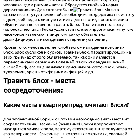
называют песчаными. Земляная блоха проникает под кожу
человека, где и размножается. Образуется гнойный нарыв -
дерматофилиаз. Для того чтобы не
заразиться от укуса земляной, необходимо поддерживать чистоту
в доме, соблюдать личную гигиену (мыть ноги), носить носки и
обувь и, соответственно, травить блох. Проникшая под кожу
человека песчаная блоха удаляется только хирургическим путем:
насекомое извлекают пинцетом, ранку обязательно
дезинфицируют и накладывают стерильную повязку.
Кроме того, человек является объектом нападения крысиных
блох, блох сусликов и сурков. Травить блох, паразитирующих на
этих грызунах строго обязательно, так как они являются
переносчиками серьезных болезней, таких как эндемический
сыпной тиф, его еще называют крысиным риккетсиозом, чумы,
туляремии, брюшнотифозных инфекций и др.
Травить блох - места
сосредоточения:
Какие места в квартире предпочитают блохи?
Для эффективной борьбы с блохами необходимо знать места их
сосредоточения. Песчаные (земляные) блохи предпочитают
находиться ближе к полу, поэтому селятся не выше полуметра от
его поверхности. Крысиные – в ковровых покрытиях, спальной